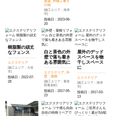
改築, 外構工事そ
の他
[施工エリア：海津
市]
投稿日：
2023-06-
20
樹脂製の頑丈
白と茶色の外
屋外のデッド
なフェンス
壁で落ち着き
スペースを物
ある雰囲気に
干しスペース
エクステリア
に
[施工エリア：大垣
市]
エクステリア, 外
壁・屋根
投稿日：
2022-07-
エクステリア
28
[施工エリア：養老
[施工エリア：海津
郡養老町]
市]
投稿日：
2017-05-
投稿日：
2017-03-
23
13