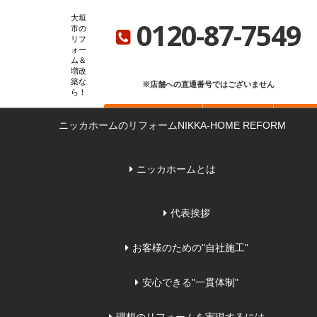
ニッカホーム総合サイト
ニッカホーム会社概要
ショールーム一覧
大垣
0120-87-7549
市の
リフ
ォー
ム＆
増改
築な
※店舗への直通番号ではございません
ら
お問い合わせ
無料見積もり
来店
ニッカホームのリフォーム
NIKKA-HOME REFORM
ニッカホームとは
代表挨拶
お客様のための"自社施工"
安心できる"一貫体制"