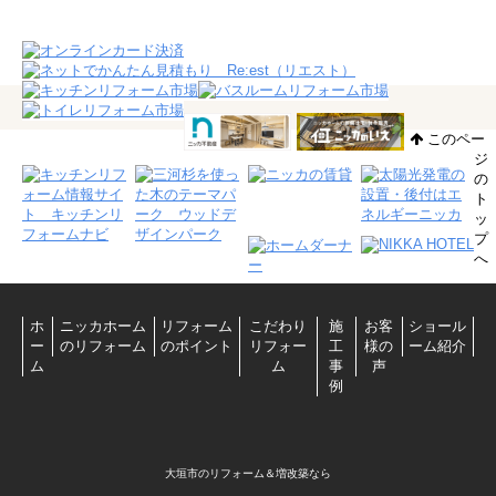
このペー
ジ
の
ト
ッ
プ
へ
ホ
ニッカホーム
リフォーム
こだわり
施
お客
ショール
ー
のリフォーム
のポイント
リフォー
工
様の
ーム紹介
ム
ム
事
声
例
大垣市のリフォーム＆増改築なら