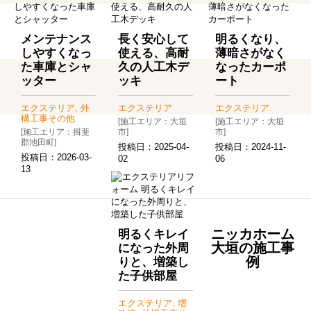
メンテナンス
長く安心して
明るくなり、
しやすくなっ
使える、高耐
薄暗さがなく
た車庫とシャ
久の人工木デ
なったカーポ
ッター
ッキ
ート
エクステリア, 外
エクステリア
エクステリア
構工事その他
[施工エリア：大垣
[施工エリア：大垣
[施工エリア：揖斐
市]
市]
郡池田町]
投稿日：
2025-04-
投稿日：
2024-11-
投稿日：
2026-03-
02
06
13
ニッカホーム
明るくキレイ
大垣の施工事
になった外周
例
りと、増築し
た子供部屋
エクステリア, 増