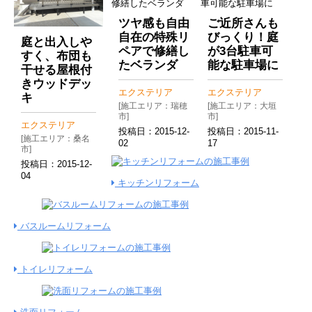
ツヤ感も自由
ご近所さんも
自在の特殊リ
びっくり！庭
庭と出入しや
ペアで修繕し
が3台駐車可
すく、布団も
たベランダ
能な駐車場に
干せる屋根付
きウッドデッ
エクステリア
エクステリア
キ
[施工エリア：瑞穂
[施工エリア：大垣
市]
市]
エクステリア
投稿日：
2015-12-
投稿日：
2015-11-
[施工エリア：桑名
02
17
市]
投稿日：
2015-12-
04
キッチンリフォーム
バスルームリフォーム
トイレリフォーム