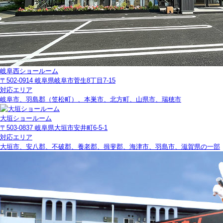
岐阜西ショールーム
〒502-0914 岐阜県岐阜市菅生8丁目7-15
対応エリア
岐阜市、羽島郡（笠松町）、本巣市、北方町、山県市、瑞穂市
大垣ショールーム
〒503-0837 岐阜県大垣市安井町6-5-1
対応エリア
大垣市、安八郡、不破郡、養老郡、揖斐郡、海津市、羽島市、滋賀県の一部