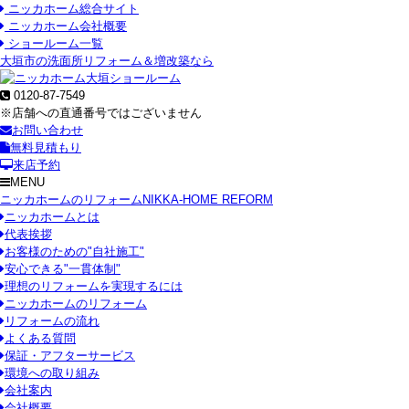
ニッカホーム総合サイト
ニッカホーム会社概要
ショールーム一覧
大垣市の洗面所リフォーム＆増改築なら
0120-87-7549
※店舗への直通番号ではございません
お問い合わせ
無料見積もり
来店予約
MENU
ニッカホームのリフォーム
NIKKA-HOME REFORM
ニッカホームとは
代表挨拶
お客様のための"自社施工"
安心できる"一貫体制"
理想のリフォームを実現するには
ニッカホームのリフォーム
リフォームの流れ
よくある質問
保証・アフターサービス
環境への取り組み
会社案内
会社概要