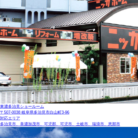
東濃多治見ショールーム
〒507-0038 岐阜県多治見市白山町3-96
対応エリア
多治見市、美濃加茂市、可児郡、可児市、土岐市、瑞浪市、恵那市