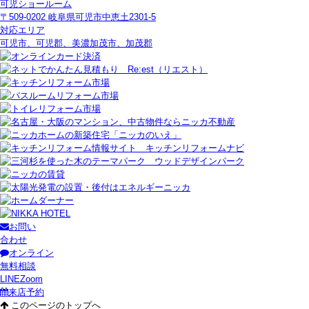
可児ショールーム
〒509-0202 岐阜県可児市中恵土2301-5
対応エリア
可児市、可児郡、美濃加茂市、加茂郡
お問い
合わせ
オンライン
無料相談
LINE
Zoom
来店予約
このページのトップへ