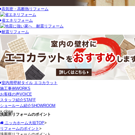
高気密・高断熱リフォーム
省エネリフォーム
耐震リフォーム
室内用壁材タイル エコカラット
施工事例
WORKS
お客様の声
VOICE
スタッフ紹介
STAFF
ショールーム紹介
SHOWROOM
× close
洗面所リフォームのポイント
ニッカホーム大垣TOP
>
リフォームのポイント
>
洗面所リフォームのポイント